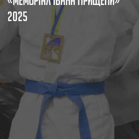
«
М
е
м
о
р
і
а
л
І
в
а
н
а
П
р
и
щ
е
п
и
»
2
0
2
5