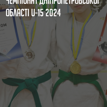
Ч
е
м
п
і
о
н
а
т
Д
н
і
п
р
о
п
е
т
р
о
в
с
ь
к
о
ї
о
б
л
а
с
т
і
U
-
1
5
2
0
2
4