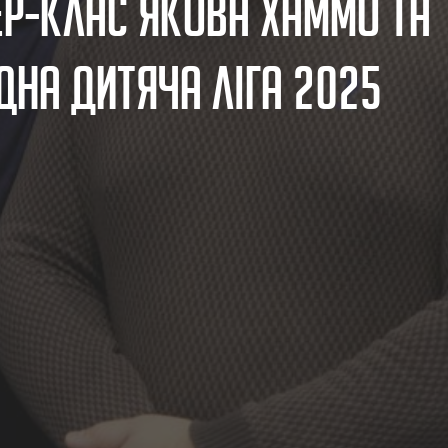
е
р
-
к
л
а
с
Я
к
о
в
а
Х
а
м
м
о
т
а
д
н
а
Д
и
т
я
ч
а
Л
і
г
а
2
0
2
5