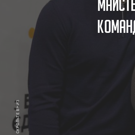
М
а
й
с
т
к
о
м
а
н
СКРОЛЬТЕ ВНИЗ