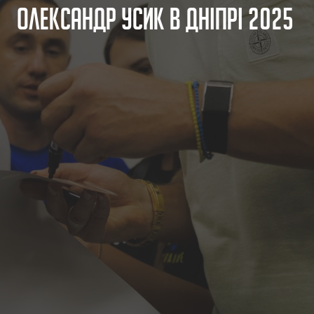
О
л
е
к
с
а
н
д
р
У
с
и
к
в
Д
н
і
п
р
і
2
0
2
5