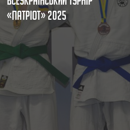
В
с
е
у
к
р
а
ї
н
с
ь
к
и
й
т
у
р
н
і
р
«
П
а
т
р
і
о
т
»
2
0
2
5