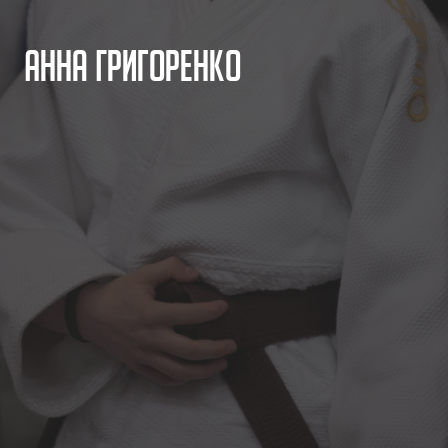
А
н
н
а
Г
р
и
г
о
р
е
н
к
о