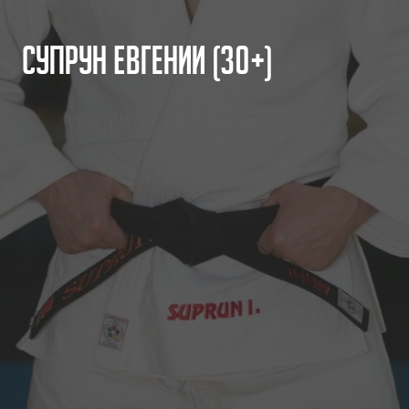
С
у
п
р
у
н
Е
в
г
е
н
и
й
(
3
0
+
)