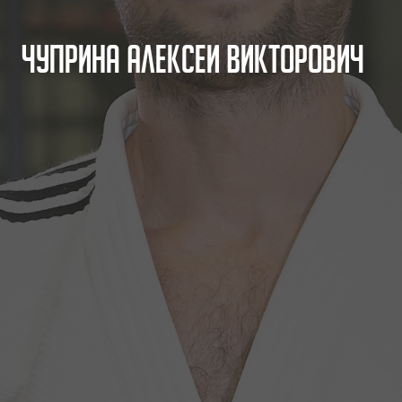
Ч
у
п
р
и
н
а
А
л
е
к
с
е
й
В
и
к
т
о
р
о
в
и
ч