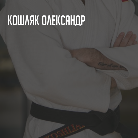
К
о
ш
л
я
к
О
л
е
к
с
а
н
д
р