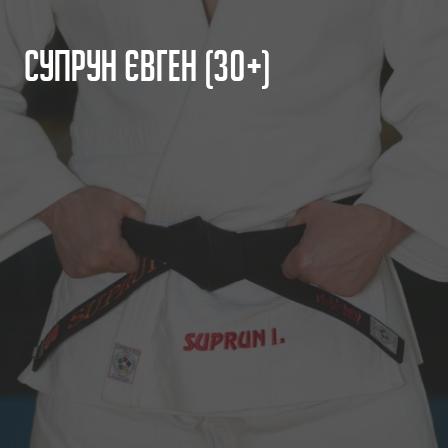
С
у
п
р
у
н
Є
в
г
е
н
(
3
0
+
)