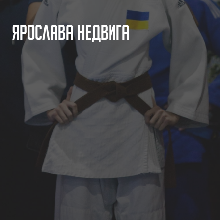
Я
р
о
с
л
а
в
а
Н
е
д
в
и
г
а