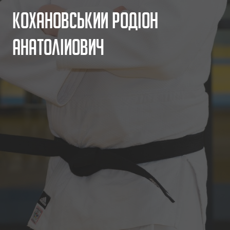
К
о
х
а
н
о
в
с
ь
к
и
й
Р
о
д
і
о
н
А
н
а
т
о
л
і
й
о
в
и
ч