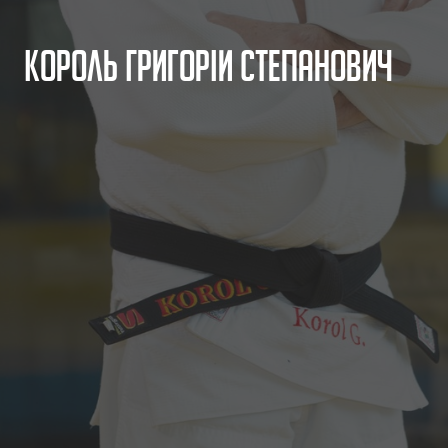
К
о
р
о
л
ь
Г
р
и
г
о
р
і
й
С
т
е
п
а
н
о
в
и
ч